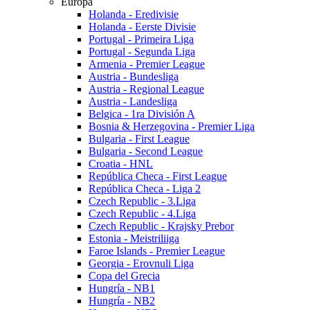
Europa
Holanda - Eredivisie
Holanda - Eerste Divisie
Portugal - Primeira Liga
Portugal - Segunda Liga
Armenia - Premier League
Austria - Bundesliga
Austria - Regional League
Austria - Landesliga
Belgica - 1ra División A
Bosnia & Herzegovina - Premier Liga
Bulgaria - First League
Bulgaria - Second League
Croatia - HNL
República Checa - First League
República Checa - Liga 2
Czech Republic - 3.Liga
Czech Republic - 4.Liga
Czech Republic - Krajsky Prebor
Estonia - Meistriliiga
Faroe Islands - Premier League
Georgia - Erovnuli Liga
Copa del Grecia
Hungría - NB1
Hungría - NB2