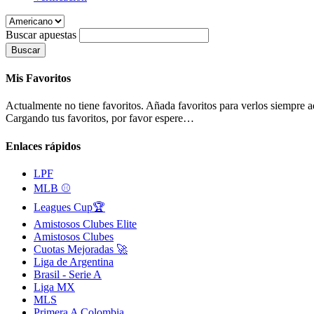
Buscar apuestas
Buscar
Mis Favoritos
Actualmente no tiene favoritos. Añada favoritos para verlos siempre a
Cargando tus favoritos, por favor espere…
Enlaces rápidos
LPF
MLB ⚾
Leagues Cup🏆
Amistosos Clubes Elite
Amistosos Clubes
Cuotas Mejoradas 🚀
Liga de Argentina
Brasil - Serie A
Liga MX
MLS
Primera A Colombia