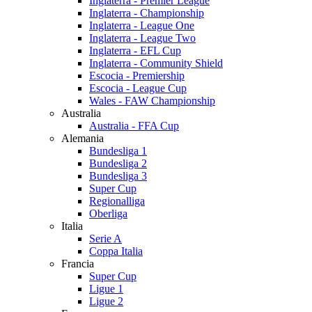
Inglaterra - Premier League
Inglaterra - Championship
Inglaterra - League One
Inglaterra - League Two
Inglaterra - EFL Cup
Inglaterra - Community Shield
Escocia - Premiership
Escocia - League Cup
Wales - FAW Championship
Australia
Australia - FFA Cup
Alemania
Bundesliga 1
Bundesliga 2
Bundesliga 3
Super Cup
Regionalliga
Oberliga
Italia
Serie A
Coppa Italia
Francia
Super Cup
Ligue 1
Ligue 2