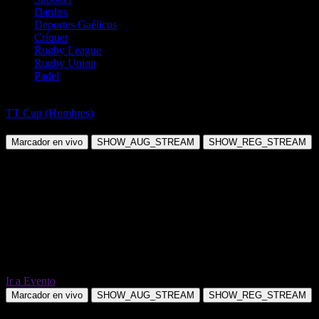
Dardos
Deportes Gaélicos
Críquet
Rugby League
Rugby Union
Padel
Tenis de Mesa
TT Cup (Hombres)
Petr Vicherek vs Rostislav Niezgoda
Marcador en vivo
SHOW_AUG_STREAM
SHOW_REG_STREAM
Ir a Evento
Marcador en vivo
SHOW_AUG_STREAM
SHOW_REG_STREAM
TOTAL