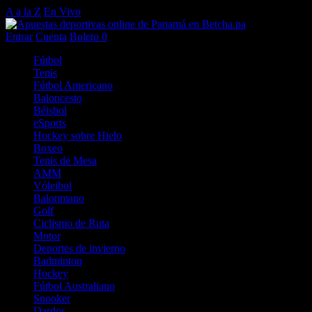
A a la Z
En Vivo
Entrar
Cuenta
Boleto
0
Fútbol
Tenis
Fútbol Americano
Baloncesto
Béisbol
eSports
Hockey sobre Hielo
Boxeo
Tenis de Mesa
AMM
Vóleibol
Balonmano
Golf
Ciclismo de Ruta
Motor
Deportes de invierno
Badminton
Hockey
Fútbol Australiano
Snooker
Dardos