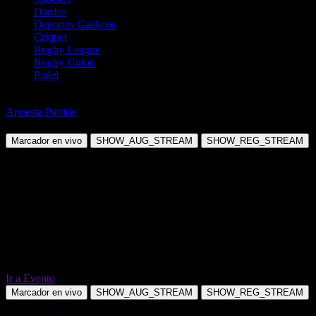
Dardos
Deportes Gaélicos
Críquet
Rugby League
Rugby Union
Padel
Dardos
Apuesta Partido
Jake Neale vs Callum Goffin
Marcador en vivo
SHOW_AUG_STREAM
SHOW_REG_STREAM
Ir a Evento
Marcador en vivo
SHOW_AUG_STREAM
SHOW_REG_STREAM