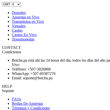
Deportes
Apuestas en Vivo
Transmision en Vivo
Virtuales
Casino
Casino En Vivo
Tragamonedas
CONTACT
Contáctenos
Betcha.pa está ahí las 24 horas del día, todos los días del año
Vivo
Teléfono:
+507-3026868
WhatsApp:
+507-69387276
Email:
soporte@betcha.pa
HELP
Soporte
FAQs
Reglas De Apuestas
Términos y Condiciones