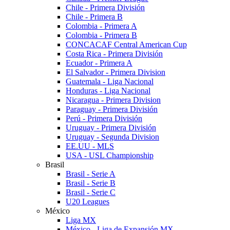
Chile - Primera División
Chile - Primera B
Colombia - Primera A
Colombia - Primera B
CONCACAF Central American Cup
Costa Rica - Primera División
Ecuador - Primera A
El Salvador - Primera Division
Guatemala - Liga Nacional
Honduras - Liga Nacional
Nicaragua - Primera Division
Paraguay - Primera División
Perú - Primera División
Uruguay - Primera División
Uruguay - Segunda Division
EE.UU - MLS
USA - USL Championship
Brasil
Brasil - Serie A
Brasil - Serie B
Brasil - Serie C
U20 Leagues
México
Liga MX
México - Liga de Expansión MX