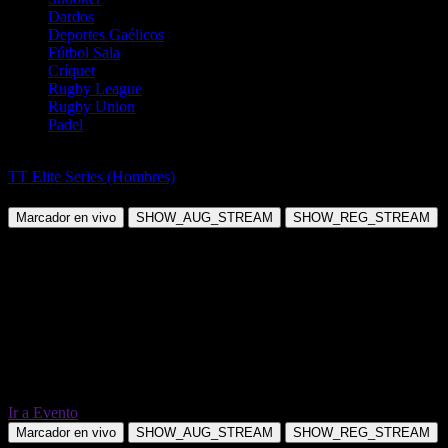
Dardos
Deportes Gaélicos
Fútbol Sala
Críquet
Rugby League
Rugby Union
Padel
Tenis de Mesa
TT Elite Series (Hombres)
Patryk Jendrzejewski vs Dawid Jadam
Marcador en vivo
SHOW_AUG_STREAM
SHOW_REG_STREAM
Ir a Evento
Marcador en vivo
SHOW_AUG_STREAM
SHOW_REG_STREAM