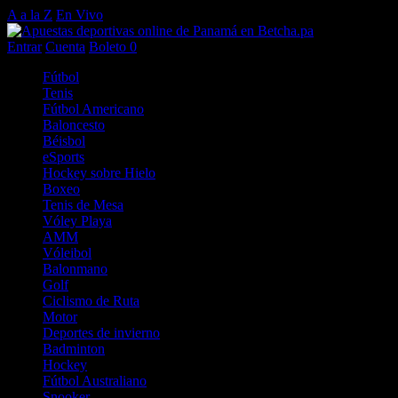
A a la Z
En Vivo
Entrar
Cuenta
Boleto
0
Fútbol
Tenis
Fútbol Americano
Baloncesto
Béisbol
eSports
Hockey sobre Hielo
Boxeo
Tenis de Mesa
Vóley Playa
AMM
Vóleibol
Balonmano
Golf
Ciclismo de Ruta
Motor
Deportes de invierno
Badminton
Hockey
Fútbol Australiano
Snooker