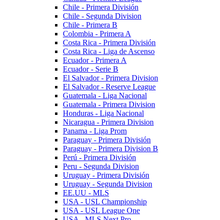
Chile - Primera División
Chile - Segunda Division
Chile - Primera B
Colombia - Primera A
Costa Rica - Primera División
Costa Rica - Liga de Ascenso
Ecuador - Primera A
Ecuador - Serie B
El Salvador - Primera Division
El Salvador - Reserve League
Guatemala - Liga Nacional
Guatemala - Primera Division
Honduras - Liga Nacional
Nicaragua - Primera Division
Panama - Liga Prom
Paraguay - Primera División
Paraguay - Primera Division B
Perú - Primera División
Peru - Segunda Division
Uruguay - Primera División
Uruguay - Segunda Division
EE.UU - MLS
USA - USL Championship
USA - USL League One
USA - MLS Next Pro