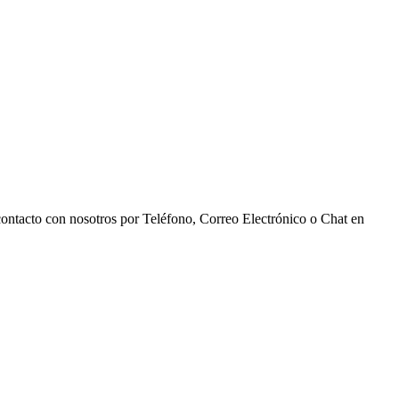
n contacto con nosotros por Teléfono, Correo Electrónico o Chat en