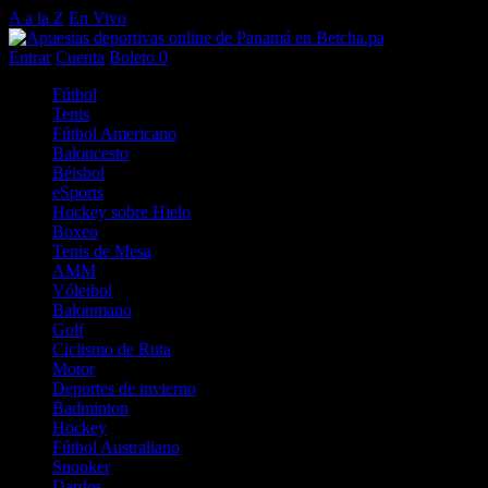
A a la Z
En Vivo
Entrar
Cuenta
Boleto
0
Fútbol
Tenis
Fútbol Americano
Baloncesto
Béisbol
eSports
Hockey sobre Hielo
Boxeo
Tenis de Mesa
AMM
Vóleibol
Balonmano
Golf
Ciclismo de Ruta
Motor
Deportes de invierno
Badminton
Hockey
Fútbol Australiano
Snooker
Dardos