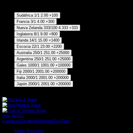
Ganador
Sudáfrica
1/1
2.00
+100
Francia
3/1
4.00
+300
Nueva Zelanda
333/100
4.333
+333
Inglaterra
8/1
9.00
+800
Irlanda
14/1
15.00
+1400
Escocia
22/1
23.00
+2200
Australia
250/1
251.00
+25000
Argentina
250/1
251.00
+25000
Gales
1000/1
1001.00
+100000
Fiji
2000/1
2001.00
+200000
Italia
2000/1
2001.00
+200000
Japón
2000/1
2001.00
+200000
1/3 Pronósticos posición 1-2
Jugar
Jugar
Jugar
Más juegos
Facebook
Twitter
Instagram
YouTube
Sobre Nosotros