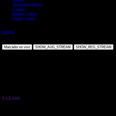
Deportes Gaélicos
Críquet
Rugby League
Rugby Union
Rugby Union
Futuras
Nations Championship Ganador 2026
Domingo, 29 Nov 2026 11:00:00
Marcador en vivo
SHOW_AUG_STREAM
SHOW_REG_STREAM
Ir a Evento
29 Nov 11:00
Crear Apuesta
RECUPERAR APUESTA DISPONIBLE