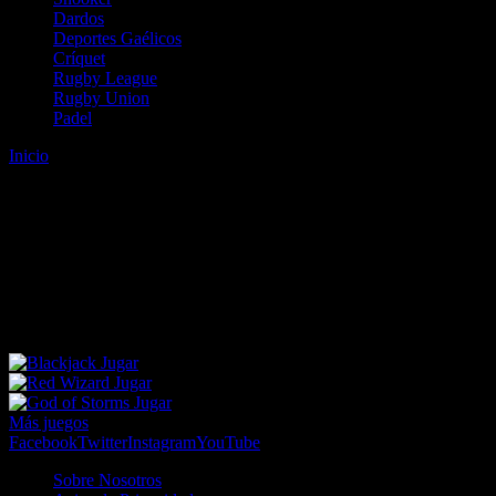
Dardos
Deportes Gaélicos
Críquet
Rugby League
Rugby Union
Padel
Inicio
Error
ERROR 404 - NO SE HA ENCONTRADO EL
ARCHIVO
Lo sentimos pero no se ha podido localizar la página que estás
buscando. Es posible que hayas introducido una URL errónea o que
se haya producido un cambio en la dirección web. Para recibir
ayuda sobre la página a la que quieres acceder visita nuestro map
Jugar
Jugar
Jugar
Más juegos
Facebook
Twitter
Instagram
YouTube
Sobre Nosotros