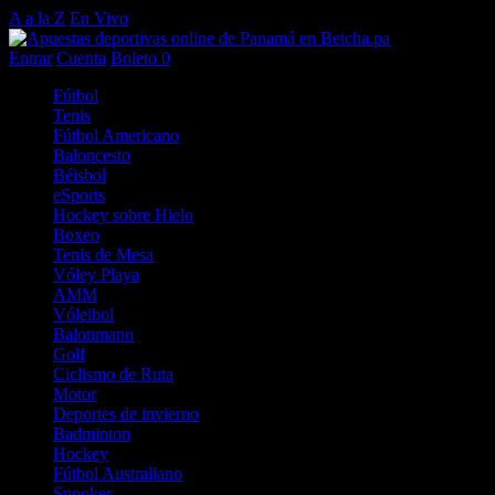
A a la Z
En Vivo
Entrar
Cuenta
Boleto
0
Fútbol
Tenis
Fútbol Americano
Baloncesto
Béisbol
eSports
Hockey sobre Hielo
Boxeo
Tenis de Mesa
Vóley Playa
AMM
Vóleibol
Balonmano
Golf
Ciclismo de Ruta
Motor
Deportes de invierno
Badminton
Hockey
Fútbol Australiano
Snooker