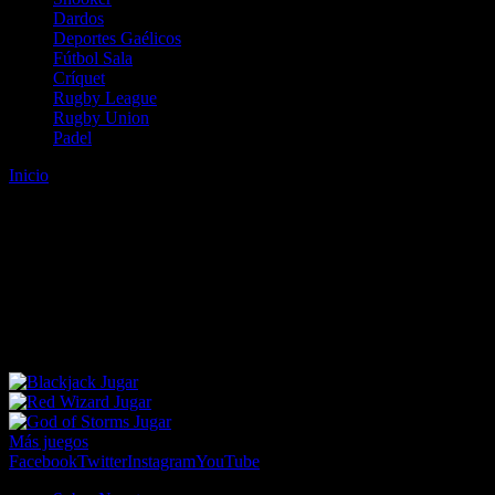
Dardos
Deportes Gaélicos
Fútbol Sala
Críquet
Rugby League
Rugby Union
Padel
Inicio
Error
ERROR 404 - NO SE HA ENCONTRADO EL
ARCHIVO
Lo sentimos pero no se ha podido localizar la página que estás
buscando. Es posible que hayas introducido una URL errónea o que
se haya producido un cambio en la dirección web. Para recibir
ayuda sobre la página a la que quieres acceder visita nuestro map
Jugar
Jugar
Jugar
Más juegos
Facebook
Twitter
Instagram
YouTube