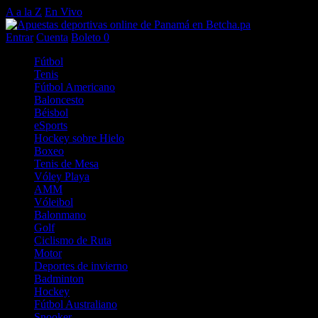
A a la Z
En Vivo
Entrar
Cuenta
Boleto
0
Fútbol
Tenis
Fútbol Americano
Baloncesto
Béisbol
eSports
Hockey sobre Hielo
Boxeo
Tenis de Mesa
Vóley Playa
AMM
Vóleibol
Balonmano
Golf
Ciclismo de Ruta
Motor
Deportes de invierno
Badminton
Hockey
Fútbol Australiano
Snooker