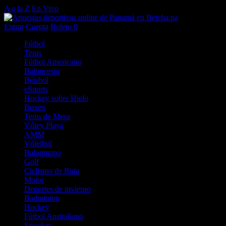
A a la Z
En Vivo
Entrar
Cuenta
Boleto
0
Fútbol
Tenis
Fútbol Americano
Baloncesto
Béisbol
eSports
Hockey sobre Hielo
Boxeo
Tenis de Mesa
Vóley Playa
AMM
Vóleibol
Balonmano
Golf
Ciclismo de Ruta
Motor
Deportes de invierno
Badminton
Hockey
Fútbol Australiano
Snooker