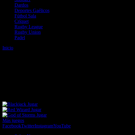
Dardos
Deportes Gaélicos
Fútbol Sala
Críquet
Rugby League
Rugby Union
Padel
Inicio
Error
ERROR 404 - NO SE HA ENCONTRADO EL
ARCHIVO
Lo sentimos pero no se ha podido localizar la página que estás
buscando. Es posible que hayas introducido una URL errónea o que
se haya producido un cambio en la dirección web. Para recibir
ayuda sobre la página a la que quieres acceder visita nuestro map
Jugar
Jugar
Jugar
Más juegos
Facebook
Twitter
Instagram
YouTube