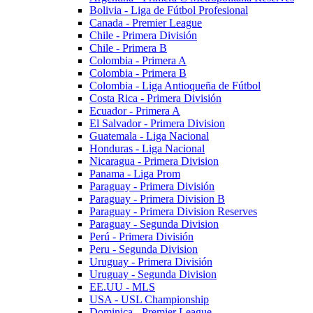
Bolivia - Liga de Fútbol Profesional
Canada - Premier League
Chile - Primera División
Chile - Primera B
Colombia - Primera A
Colombia - Primera B
Colombia - Liga Antioqueña de Fútbol
Costa Rica - Primera División
Ecuador - Primera A
El Salvador - Primera Division
Guatemala - Liga Nacional
Honduras - Liga Nacional
Nicaragua - Primera Division
Panama - Liga Prom
Paraguay - Primera División
Paraguay - Primera Division B
Paraguay - Primera Division Reserves
Paraguay - Segunda Division
Perú - Primera División
Peru - Segunda Division
Uruguay - Primera División
Uruguay - Segunda Division
EE.UU - MLS
USA - USL Championship
Dominica - Premier League