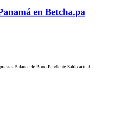
puestas
Balance de Bono Pendiente
Saldo actual