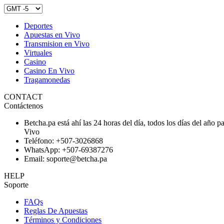
Deportes
Apuestas en Vivo
Transmision en Vivo
Virtuales
Casino
Casino En Vivo
Tragamonedas
CONTACT
Contáctenos
Betcha.pa está ahí las 24 horas del día, todos los días del año
Vivo
Teléfono:
+507-3026868
WhatsApp:
+507-69387276
Email:
soporte@betcha.pa
HELP
Soporte
FAQs
Reglas De Apuestas
Términos y Condiciones