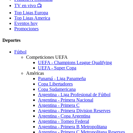
TV en vivo 📺
Top Ligas Europa
Top Ligas America
Eventos hoy
Promociones
Deportes
Fútbol
Competiciones UEFA
UEFA - Champions League Qualifying
UEFA - Super Copa
Américas
Panamá - Liga Panameña
Copa Libertadores
Copa Sudamericana
Argentina - Liga Profesional de Fútbol
Argentina - Primera Nacional
Argentina - Primera C
Argentina - Primera Division Reserves
Argentina - Copa Argentina
Argentina - Torneo Federal
Argentina - Primera B Metropolitana
Argentina - Primera C Metropolitana Reserves