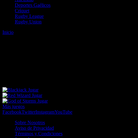
Deportes Gaélicos
Críquet
Rugby League
Rugby Union
Inicio
Error
ERROR 404 - NO SE HA ENCONTRADO EL
ARCHIVO
Lo sentimos pero no se ha podido localizar la página que estás
buscando. Es posible que hayas introducido una URL errónea o que
se haya producido un cambio en la dirección web. Para recibir
ayuda sobre la página a la que quieres acceder visita nuestro map
Jugar
Jugar
Jugar
Más juegos
Facebook
Twitter
Instagram
YouTube
Sobre Nosotros
Aviso de Privacidad
Términos y Condiciones