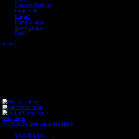
Deportes Gaélicos
Fútbol Sala
Críquet
Rugby League
Rugby Union
Padel
Inicio
Error
ERROR 404 - NO SE HA ENCONTRADO EL
ARCHIVO
Lo sentimos pero no se ha podido localizar la página que estás
buscando. Es posible que hayas introducido una URL errónea o que
se haya producido un cambio en la dirección web. Para recibir
ayuda sobre la página a la que quieres acceder visita nuestro map
Jugar
Jugar
Jugar
Más juegos
Facebook
Twitter
Instagram
YouTube
Sobre Nosotros