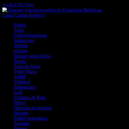
A a la Z
En Vivo
Entrar
Cuenta
Boleto
0
Fútbol
Tenis
Fútbol Americano
Baloncesto
Béisbol
eSports
Hockey sobre Hielo
Boxeo
Tenis de Mesa
Vóley Playa
AMM
Vóleibol
Balonmano
Golf
Ciclismo de Ruta
Motor
Deportes de invierno
Hockey
Fútbol Australiano
Snooker
Dardos