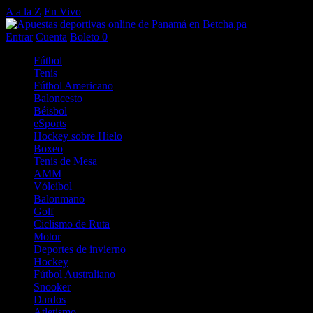
A a la Z
En Vivo
Entrar
Cuenta
Boleto
0
Fútbol
Tenis
Fútbol Americano
Baloncesto
Béisbol
eSports
Hockey sobre Hielo
Boxeo
Tenis de Mesa
AMM
Vóleibol
Balonmano
Golf
Ciclismo de Ruta
Motor
Deportes de invierno
Hockey
Fútbol Australiano
Snooker
Dardos
Atletismo