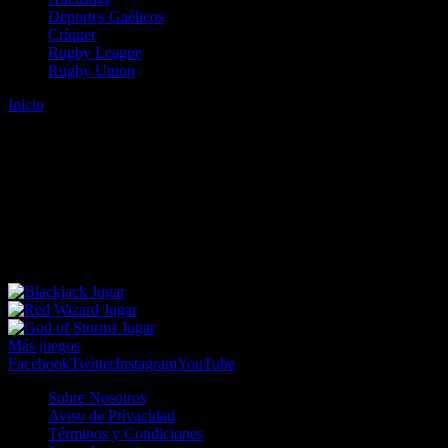
Deportes Gaélicos
Críquet
Rugby League
Rugby Union
Inicio
Error
ERROR 404 - NO SE HA ENCONTRADO EL
ARCHIVO
Lo sentimos pero no se ha podido localizar la página que estás
buscando. Es posible que hayas introducido una URL errónea o que
se haya producido un cambio en la dirección web. Para recibir
ayuda sobre la página a la que quieres acceder visita nuestro map
Jugar
Jugar
Jugar
Más juegos
Facebook
Twitter
Instagram
YouTube
Sobre Nosotros
Aviso de Privacidad
Términos y Condiciones