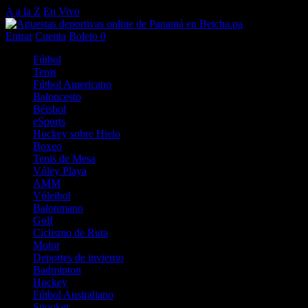
A a la Z
En Vivo
Entrar
Cuenta
Boleto
0
Fútbol
Tenis
Fútbol Americano
Baloncesto
Béisbol
eSports
Hockey sobre Hielo
Boxeo
Tenis de Mesa
Vóley Playa
AMM
Vóleibol
Balonmano
Golf
Ciclismo de Ruta
Motor
Deportes de invierno
Badminton
Hockey
Fútbol Australiano
Snooker