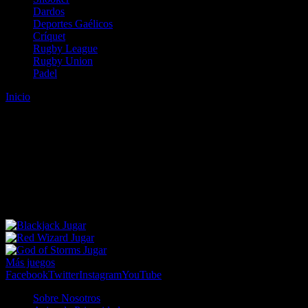
Dardos
Deportes Gaélicos
Críquet
Rugby League
Rugby Union
Padel
Inicio
Error
ERROR 404 - NO SE HA ENCONTRADO EL
ARCHIVO
Lo sentimos pero no se ha podido localizar la página que estás
buscando. Es posible que hayas introducido una URL errónea o que
se haya producido un cambio en la dirección web. Para recibir
ayuda sobre la página a la que quieres acceder visita nuestro map
Jugar
Jugar
Jugar
Más juegos
Facebook
Twitter
Instagram
YouTube
Sobre Nosotros