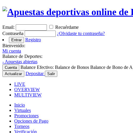
Email:
Recuérdame
Contraseña
¿Olvidaste tu contraseña?
Registro
Bienvenido:
Mi cuenta
Balance de Deportes
:
-
Apuestas abiertas
Balance Efectivo:
Balance de Bonos
Balance de Bono de A
Cuenta
Depositar
Actualizar
Salir
LIVE
OVERVIEW
MULTIVIEW
Inicio
Virtuales
Promociones
Opciones de Pago
Torneos
Verificación