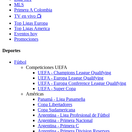
MLS
Primera A Colombia
TV en vivo 📺
Top Ligas Europa
Top Ligas America
Eventos hoy
Promociones
Deportes
Fútbol
Competiciones UEFA
UEFA - Champions League Qualifying
UEFA - Europa League Qualifying
UEFA - Europa Conference League Qualifying
UEFA - Super Copa
Américas
Panamá - Liga Panameña
Copa Libertadores
Copa Sudamericana
Argentina - Liga Profesional de Fútbol
Argentina - Primera Nacional
Argentina - Primera C
Argentina - Primera Division Reserves