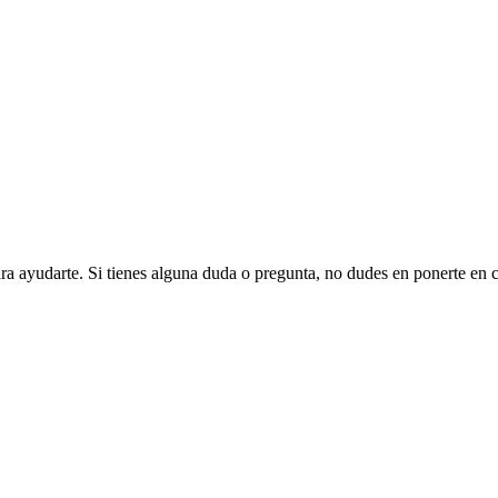
 para ayudarte. Si tienes alguna duda o pregunta, no dudes en ponerte e