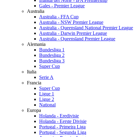
Irlanda del Norte - IFA Premiership
Gales - Premier League
Australia
Australia - FFA Cup
Australia - NSW Premier League
Australia - Queensland National Premier League
Australia - Darwin Premier League
Australia - Queensland Premier League
Alemania
Bundesliga 1
Bundesliga 2
Bundesliga 3
Super Cup
Italia
Serie A
Francia
Super Cup
Ligue 1
Ligue 2
National
Europa
Holanda - Eredivisie
Holanda - Eerste Divisie
Portugal - Primeira Liga
Portugal - Segunda Liga