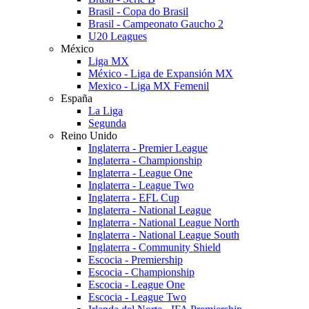
Brasil - Copa do Brasil
Brasil - Campeonato Gaucho 2
U20 Leagues
México
Liga MX
México - Liga de Expansión MX
Mexico - Liga MX Femenil
España
La Liga
Segunda
Reino Unido
Inglaterra - Premier League
Inglaterra - Championship
Inglaterra - League One
Inglaterra - League Two
Inglaterra - EFL Cup
Inglaterra - National League
Inglaterra - National League North
Inglaterra - National League South
Inglaterra - Community Shield
Escocia - Premiership
Escocia - Championship
Escocia - League One
Escocia - League Two