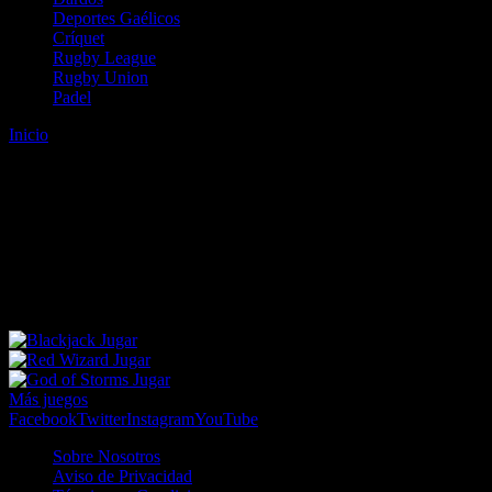
Deportes Gaélicos
Críquet
Rugby League
Rugby Union
Padel
Inicio
Error
ERROR 404 - NO SE HA ENCONTRADO EL
ARCHIVO
Lo sentimos pero no se ha podido localizar la página que estás
buscando. Es posible que hayas introducido una URL errónea o que
se haya producido un cambio en la dirección web. Para recibir
ayuda sobre la página a la que quieres acceder visita nuestro map
Jugar
Jugar
Jugar
Más juegos
Facebook
Twitter
Instagram
YouTube
Sobre Nosotros
Aviso de Privacidad