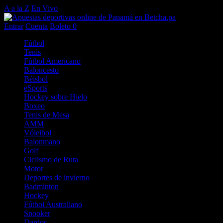
A a la Z
En Vivo
Entrar
Cuenta
Boleto
0
Fútbol
Tenis
Fútbol Americano
Baloncesto
Béisbol
eSports
Hockey sobre Hielo
Boxeo
Tenis de Mesa
AMM
Vóleibol
Balonmano
Golf
Ciclismo de Ruta
Motor
Deportes de invierno
Badminton
Hockey
Fútbol Australiano
Snooker
Dardos