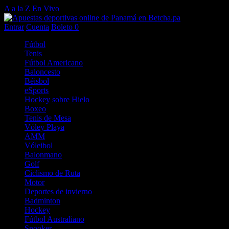
A a la Z
En Vivo
Entrar
Cuenta
Boleto
0
Fútbol
Tenis
Fútbol Americano
Baloncesto
Béisbol
eSports
Hockey sobre Hielo
Boxeo
Tenis de Mesa
Vóley Playa
AMM
Vóleibol
Balonmano
Golf
Ciclismo de Ruta
Motor
Deportes de invierno
Badminton
Hockey
Fútbol Australiano
Snooker