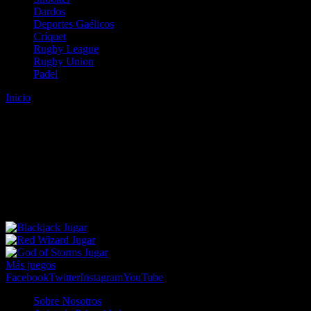
Dardos
Deportes Gaélicos
Críquet
Rugby League
Rugby Union
Padel
Inicio
Error
ERROR 404 - NO SE HA ENCONTRADO EL
ARCHIVO
Lo sentimos pero no se ha podido localizar la página que estás
buscando. Es posible que hayas introducido una URL errónea o que
se haya producido un cambio en la dirección web. Para recibir
ayuda sobre la página a la que quieres acceder visita nuestro map
Jugar
Jugar
Jugar
Más juegos
Facebook
Twitter
Instagram
YouTube
Sobre Nosotros