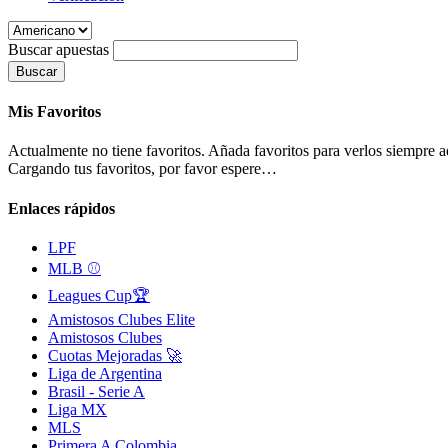
Buscar apuestas
Buscar
Mis Favoritos
Actualmente no tiene favoritos. Añada favoritos para verlos siempre a
Cargando tus favoritos, por favor espere…
Enlaces rápidos
LPF
MLB ⚾
Leagues Cup🏆
Amistosos Clubes Elite
Amistosos Clubes
Cuotas Mejoradas 🚀
Liga de Argentina
Brasil - Serie A
Liga MX
MLS
Primera A Colombia