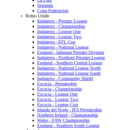
La Liga
Segunda
Copa Federacion
Reino Unido
Inglaterra - Premier League
Inglaterra - Championship
Inglaterra - League One
Inglaterra - League Two
Inglaterra - EFL Cup
Inglaterra - National League
England - Isthmian Premier Division
Inglaterra - Northern Premier League
England - Southern Central League
Inglaterra - National League North
Inglaterra - National League South
Inglaterra - Community Shield
Escocia - Premiership
Escocia - Championship
Escocia - League One
Escocia - League Two
Escocia - League Cup
Irlanda del Norte - IFA Premiership
Northern Ireland - Championship
Wales - FAW Championship
England - Southern South League