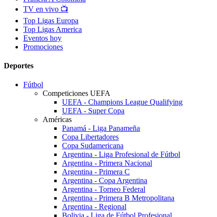
TV en vivo 📺
Top Ligas Europa
Top Ligas America
Eventos hoy
Promociones
Deportes
Fútbol
Competiciones UEFA
UEFA - Champions League Qualifying
UEFA - Super Copa
Américas
Panamá - Liga Panameña
Copa Libertadores
Copa Sudamericana
Argentina - Liga Profesional de Fútbol
Argentina - Primera Nacional
Argentina - Primera C
Argentina - Copa Argentina
Argentina - Torneo Federal
Argentina - Primera B Metropolitana
Argentina - Regional
Bolivia - Liga de Fútbol Profesional