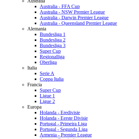
Australia
Australia - FFA Cup
Australia - NSW Premier League
Australia - Darwin Premier League
Australia - Queensland Premier League
Alemania
Bundesliga 1
Bundesliga 2
Bundesliga 3
Super Cup
Regionalliga
Oberliga
Italia
Serie A
Coppa Italia
Francia
Super Cup
Ligue 1
Ligue 2
Europa
Holanda - Eredivisie
Holanda - Eerste Divisie
Portugal - Primeira Liga
Portugal - Segunda Liga
Armenia - Premier League