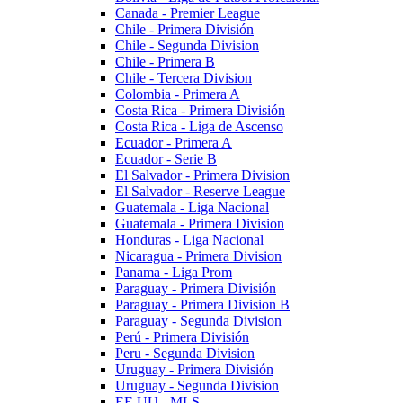
Canada - Premier League
Chile - Primera División
Chile - Segunda Division
Chile - Primera B
Chile - Tercera Division
Colombia - Primera A
Costa Rica - Primera División
Costa Rica - Liga de Ascenso
Ecuador - Primera A
Ecuador - Serie B
El Salvador - Primera Division
El Salvador - Reserve League
Guatemala - Liga Nacional
Guatemala - Primera Division
Honduras - Liga Nacional
Nicaragua - Primera Division
Panama - Liga Prom
Paraguay - Primera División
Paraguay - Primera Division B
Paraguay - Segunda Division
Perú - Primera División
Peru - Segunda Division
Uruguay - Primera División
Uruguay - Segunda Division
EE.UU - MLS