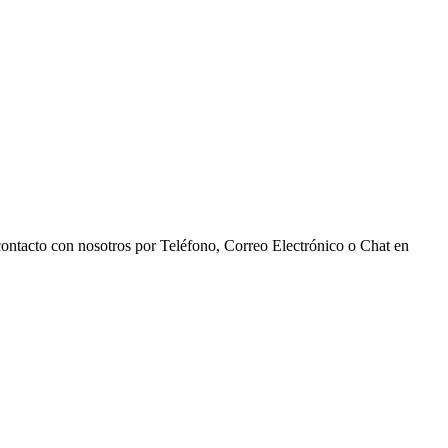
n contacto con nosotros por Teléfono, Correo Electrónico o Chat en