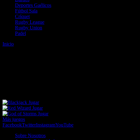
Deportes Gaélicos
Fútbol Sala
Críquet
Rugby League
Rugby Union
Padel
Inicio
Error
ERROR 404 - NO SE HA ENCONTRADO EL
ARCHIVO
Lo sentimos pero no se ha podido localizar la página que estás
buscando. Es posible que hayas introducido una URL errónea o que
se haya producido un cambio en la dirección web. Para recibir
ayuda sobre la página a la que quieres acceder visita nuestro map
Jugar
Jugar
Jugar
Más juegos
Facebook
Twitter
Instagram
YouTube
Sobre Nosotros