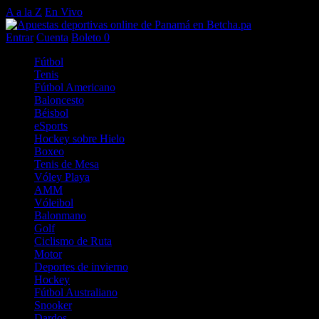
A a la Z
En Vivo
Entrar
Cuenta
Boleto
0
Fútbol
Tenis
Fútbol Americano
Baloncesto
Béisbol
eSports
Hockey sobre Hielo
Boxeo
Tenis de Mesa
Vóley Playa
AMM
Vóleibol
Balonmano
Golf
Ciclismo de Ruta
Motor
Deportes de invierno
Hockey
Fútbol Australiano
Snooker
Dardos