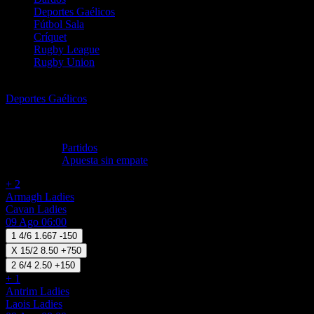
Deportes Gaélicos
Fútbol Sala
Críquet
Rugby League
Rugby Union
Deportes Gaélicos
Deportes Gaélicos
Camogie
Partidos
Cambiar
Partidos
Apuesta sin empate
+ 2
Armagh Ladies
Cavan Ladies
09 Ago 06:00
1
4/6
1.667
-150
X
15/2
8.50
+750
2
6/4
2.50
+150
+ 1
Antrim Ladies
Laois Ladies