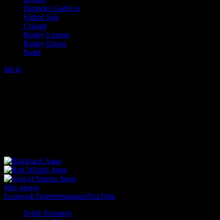
Deportes Gaélicos
Fútbol Sala
Críquet
Rugby League
Rugby Union
Padel
Inicio
Error
ERROR 404 - NO SE HA ENCONTRADO EL
ARCHIVO
Lo sentimos pero no se ha podido localizar la página que estás
buscando. Es posible que hayas introducido una URL errónea o que
se haya producido un cambio en la dirección web. Para recibir
ayuda sobre la página a la que quieres acceder visita nuestro map
Jugar
Jugar
Jugar
Más juegos
Facebook
Twitter
Instagram
YouTube
Sobre Nosotros