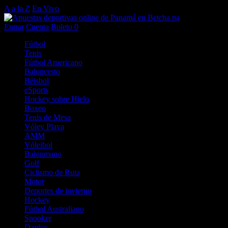
A a la Z
En Vivo
Entrar
Cuenta
Boleto
0
Fútbol
Tenis
Fútbol Americano
Baloncesto
Béisbol
eSports
Hockey sobre Hielo
Boxeo
Tenis de Mesa
Vóley Playa
AMM
Vóleibol
Balonmano
Golf
Ciclismo de Ruta
Motor
Deportes de invierno
Hockey
Fútbol Australiano
Snooker
Dardos