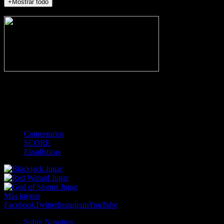
+Mostrar todo
NO_INCIDENTS
-
Gol
Tarjeta amarilla
Roja
Córner
Penalti
FKIC
Sustitución
0
-
-
-
-
-
-
0
-
-
-
-
-
-
Comentarios
SCORE
Estadísticas
Jugar
Jugar
Jugar
Más juegos
Facebook
Twitter
Instagram
YouTube
Sobre Nosotros