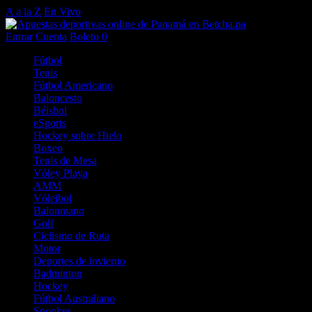
A a la Z
En Vivo
Entrar
Cuenta
Boleto
0
Fútbol
Tenis
Fútbol Americano
Baloncesto
Béisbol
eSports
Hockey sobre Hielo
Boxeo
Tenis de Mesa
Vóley Playa
AMM
Vóleibol
Balonmano
Golf
Ciclismo de Ruta
Motor
Deportes de invierno
Badminton
Hockey
Fútbol Australiano
Snooker