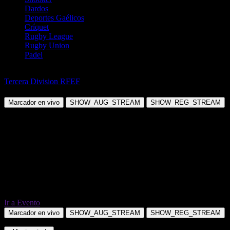
Dardos
Deportes Gaélicos
Críquet
Rugby League
Rugby Union
Padel
Fútbol
Tercera Division RFEF
CE Europa B vs CE Manresa
Marcador en vivo
SHOW_AUG_STREAM
SHOW_REG_STREAM
Ir a Evento
Marcador en vivo
SHOW_AUG_STREAM
SHOW_REG_STREAM