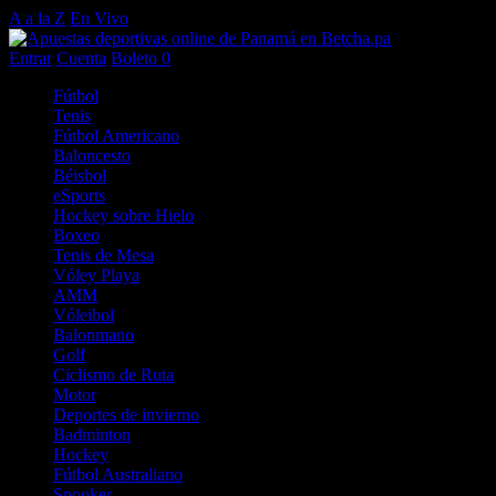
A a la Z
En Vivo
Entrar
Cuenta
Boleto
0
Fútbol
Tenis
Fútbol Americano
Baloncesto
Béisbol
eSports
Hockey sobre Hielo
Boxeo
Tenis de Mesa
Vóley Playa
AMM
Vóleibol
Balonmano
Golf
Ciclismo de Ruta
Motor
Deportes de invierno
Badminton
Hockey
Fútbol Australiano
Snooker