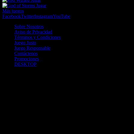
Jugar
Jugar
Más juegos
Facebook
Twitter
Instagram
YouTube
Sobre Nosotros
Aviso de Privacidad
Términos y Condiciones
Juego Justo
Juego Responsable
Contáctenos
Promociones
DESKTOP
Betcha.pa es operado por ONJOC, CORP. una compañía registrada
en la República de Panamá, autorizada y regulada por la Junta de
Control de Juegos de la Repúlblica de Panamá a través del Contrato
de Admnistración y Operación de Juegos de Suerte y Azar a través
de Internet No. JCJ-03-2020, debidamente refrendado por la
Contraloría de la República de Panamá el día 15 de junio de 2020
con oficinas en Urbanización Costa del Este, PH Plaza Real,
Oficina 403, Corregimiento de Juan Díaz, República de Panamá,
localizables al telefóno +(507) 304-8693 y correo electrónico
info@onjoc.com