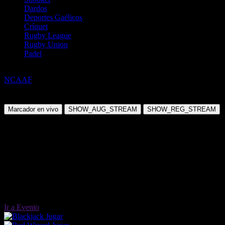
Dardos
Deportes Gaélicos
Críquet
Rugby League
Rugby Union
Padel
Fútbol Americano
NCAAF
Eastern Michigan @ Texas State
Sábado, 30 Ago 2025 19:00:00
Marcador en vivo
SHOW_AUG_STREAM
SHOW_REG_STREAM
Ir a Evento
Jugar