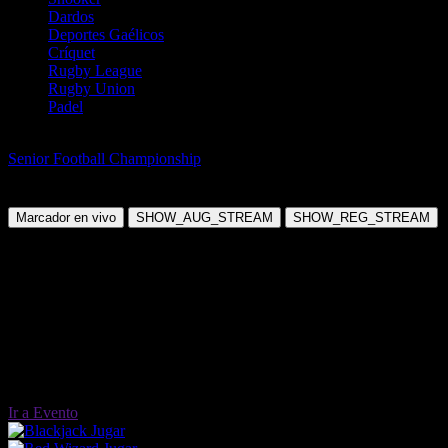
Dardos
Deportes Gaélicos
Críquet
Rugby League
Rugby Union
Padel
Deportes Gaélicos
Senior Football Championship
Galway vs Armagh
Sábado, 14 Jun 2025 12:30:00
Marcador en vivo
SHOW_AUG_STREAM
SHOW_REG_STREAM
Ir a Evento
Jugar