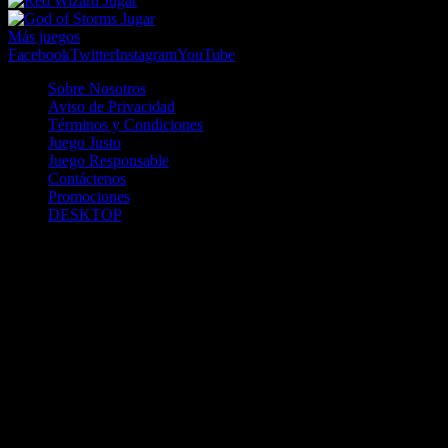
Jugar
Jugar
Más juegos
Facebook
Twitter
Instagram
YouTube
Sobre Nosotros
Aviso de Privacidad
Términos y Condiciones
Juego Justo
Juego Responsable
Contáctenos
Promociones
DESKTOP
Betcha.pa es operado por ONJOC, CORP. una compañía registrada
en la República de Panamá, autorizada y regulada por la Junta de
Control de Juegos de la Repúlblica de Panamá a través del Contrato
de Admnistración y Operación de Juegos de Suerte y Azar a través
de Internet No. JCJ-03-2020, debidamente refrendado por la
Contraloría de la República de Panamá el día 15 de junio de 2020
con oficinas en Urbanización Costa del Este, PH Plaza Real,
Oficina 403, Corregimiento de Juan Díaz, República de Panamá,
localizables al telefóno +(507) 304-8693 y correo electrónico
info@onjoc.com