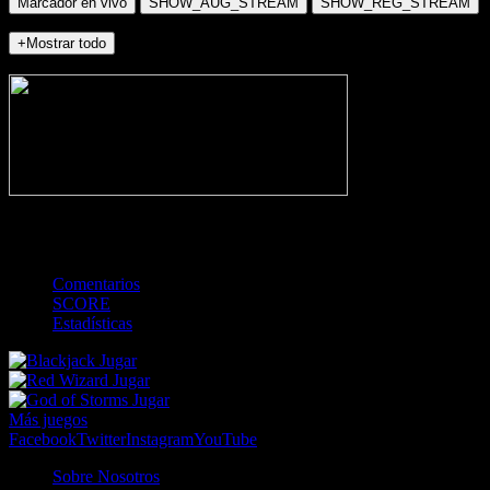
Marcador en vivo
SHOW_AUG_STREAM
SHOW_REG_STREAM
+Mostrar todo
NO_INCIDENTS
-
TOTAL
Comentarios
SCORE
Estadísticas
Jugar
Jugar
Jugar
Más juegos
Facebook
Twitter
Instagram
YouTube
Sobre Nosotros