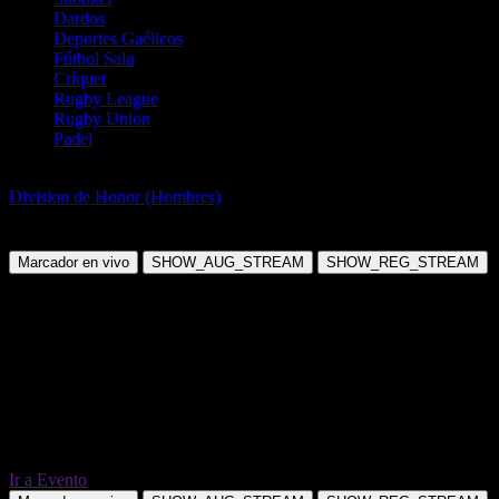
Dardos
Deportes Gaélicos
Fútbol Sala
Críquet
Rugby League
Rugby Union
Padel
Vóleibol
Division de Honor (Hombres)
Club Italiano vs Defensores de
Banfield
Marcador en vivo
SHOW_AUG_STREAM
SHOW_REG_STREAM
Ir a Evento