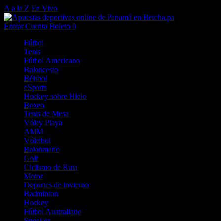
A a la Z
En Vivo
Entrar
Cuenta
Boleto
0
Fútbol
Tenis
Fútbol Americano
Baloncesto
Béisbol
eSports
Hockey sobre Hielo
Boxeo
Tenis de Mesa
Vóley Playa
AMM
Vóleibol
Balonmano
Golf
Ciclismo de Ruta
Motor
Deportes de invierno
Badminton
Hockey
Fútbol Australiano
Snooker