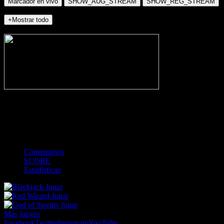
Marcador en vivo
SHOW_AUG_STREAM
SHOW_REG_STREAM
+Mostrar todo
NO_INCIDENTS
-
Gol
Tarjeta amarilla
Roja
Córner
Penalti
FKIC
Sustitución
0
-
-
-
-
-
-
0
-
-
-
-
-
-
Comentarios
SCORE
Estadísticas
Jugar
Jugar
Jugar
Más juegos
Facebook
Twitter
Instagram
YouTube