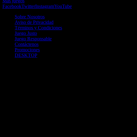
Más juegos
Facebook
Twitter
Instagram
YouTube
Sobre Nosotros
Aviso de Privacidad
Términos y Condiciones
Juego Justo
Juego Responsable
Contáctenos
Promociones
DESKTOP
Betcha.pa es operado por ONJOC, CORP. una compañía registrada
en la República de Panamá, autorizada y regulada por la Junta de
Control de Juegos de la Repúlblica de Panamá a través del Contrato
de Admnistración y Operación de Juegos de Suerte y Azar a través
de Internet No. JCJ-03-2020, debidamente refrendado por la
Contraloría de la República de Panamá el día 15 de junio de 2020
con oficinas en Urbanización Costa del Este, PH Plaza Real,
Oficina 403, Corregimiento de Juan Díaz, República de Panamá,
localizables al telefóno +(507) 304-8693 y correo electrónico
info@onjoc.com
SPACEWONDER HOLDINGS LIMITED es una filial europea de
Onjoc Corp., debidamente registrada en Chipre, con oficinas en 1