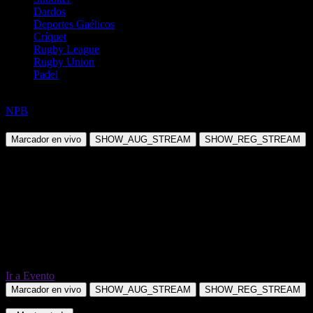
Dardos
Deportes Gaélicos
Críquet
Rugby League
Rugby Union
Padel
Béisbol
NPB
Hiroshima Toyo Carp @ Chiba Lotte Marines
Marcador en vivo
SHOW_AUG_STREAM
SHOW_REG_STREAM
Ir a Evento
Marcador en vivo
SHOW_AUG_STREAM
SHOW_REG_STREAM