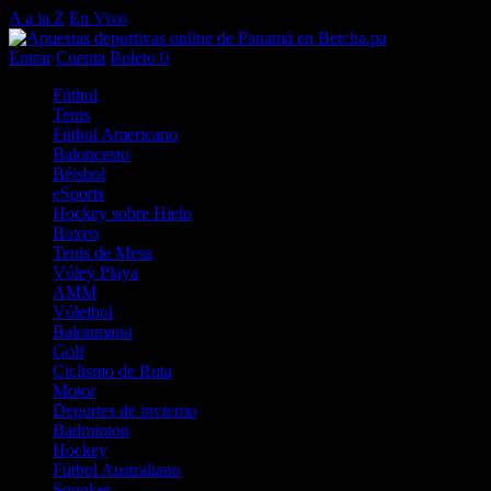
A a la Z
En Vivo
Entrar
Cuenta
Boleto
0
Fútbol
Tenis
Fútbol Americano
Baloncesto
Béisbol
eSports
Hockey sobre Hielo
Boxeo
Tenis de Mesa
Vóley Playa
AMM
Vóleibol
Balonmano
Golf
Ciclismo de Ruta
Motor
Deportes de invierno
Badminton
Hockey
Fútbol Australiano
Snooker