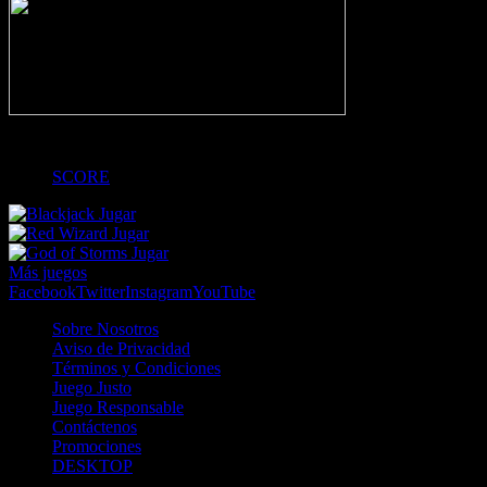
-
SCORE
Jugar
Jugar
Jugar
Más juegos
Facebook
Twitter
Instagram
YouTube
Sobre Nosotros
Aviso de Privacidad
Términos y Condiciones
Juego Justo
Juego Responsable
Contáctenos
Promociones
DESKTOP