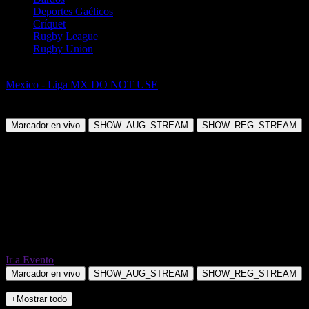
Deportes Gaélicos
Críquet
Rugby League
Rugby Union
Fútbol
Mexico - Liga MX DO NOT USE
Atlas de Guadalajara vs Cruz
Azul
Marcador en vivo
SHOW_AUG_STREAM
SHOW_REG_STREAM
Ir a Evento
Marcador en vivo
SHOW_AUG_STREAM
SHOW_REG_STREAM
+Mostrar todo