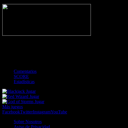
NO_INCIDENTS
-
Gol
Tarjeta amarilla
Roja
Córner
Penalti
FKIC
Sustitución
0
-
-
-
-
-
-
0
-
-
-
-
-
-
Comentarios
SCORE
Estadísticas
Jugar
Jugar
Jugar
Más juegos
Facebook
Twitter
Instagram
YouTube
Sobre Nosotros
Aviso de Privacidad