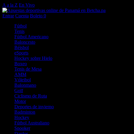
A a la Z
En Vivo
Entrar
Cuenta
Boleto
0
Fútbol
Tenis
Fútbol Americano
Baloncesto
Béisbol
eSports
Hockey sobre Hielo
Boxeo
Tenis de Mesa
AMM
Vóleibol
Balonmano
Golf
Ciclismo de Ruta
Motor
Deportes de invierno
Badminton
Hockey
Fútbol Australiano
Snooker
Dardos