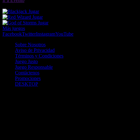
Ir a Evento
16 Ago 11:30
Jugar
Jugar
Jugar
Más juegos
Facebook
Twitter
Instagram
YouTube
Sobre Nosotros
Aviso de Privacidad
Términos y Condiciones
Juego Justo
Juego Responsable
Contáctenos
Promociones
DESKTOP
Betcha.pa es operado por ONJOC, CORP. una compañía registrada
en la República de Panamá, autorizada y regulada por la Junta de
Control de Juegos de la Repúlblica de Panamá a través del Contrato
de Admnistración y Operación de Juegos de Suerte y Azar a través
de Internet No. JCJ-03-2020, debidamente refrendado por la
Contraloría de la República de Panamá el día 15 de junio de 2020
con oficinas en Urbanización Costa del Este, PH Plaza Real,
Oficina 403, Corregimiento de Juan Díaz, República de Panamá,
localizables al telefóno +(507) 304-8693 y correo electrónico