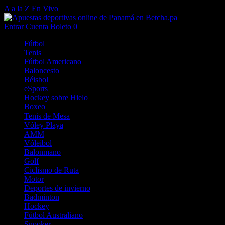
A a la Z
En Vivo
Entrar
Cuenta
Boleto
0
Fútbol
Tenis
Fútbol Americano
Baloncesto
Béisbol
eSports
Hockey sobre Hielo
Boxeo
Tenis de Mesa
Vóley Playa
AMM
Vóleibol
Balonmano
Golf
Ciclismo de Ruta
Motor
Deportes de invierno
Badminton
Hockey
Fútbol Australiano
Snooker