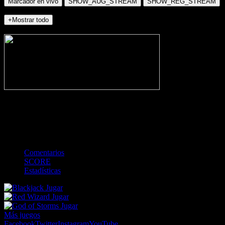
Marcador en vivo
SHOW_AUG_STREAM
SHOW_REG_STREAM
+Mostrar todo
NO_INCIDENTS
-
Gol
Tarjeta amarilla
Roja
Córner
Penalti
FKIC
Sustitución
0
-
-
-
-
-
-
0
-
-
-
-
-
-
Comentarios
SCORE
Estadísticas
Jugar
Jugar
Jugar
Más juegos
Facebook
Twitter
Instagram
YouTube