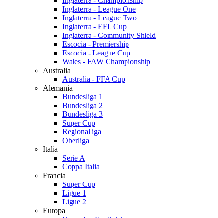
Inglaterra - Championship
Inglaterra - League One
Inglaterra - League Two
Inglaterra - EFL Cup
Inglaterra - Community Shield
Escocia - Premiership
Escocia - League Cup
Wales - FAW Championship
Australia
Australia - FFA Cup
Alemania
Bundesliga 1
Bundesliga 2
Bundesliga 3
Super Cup
Regionalliga
Oberliga
Italia
Serie A
Coppa Italia
Francia
Super Cup
Ligue 1
Ligue 2
Europa