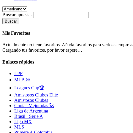
Buscar apuestas
Buscar
Mis Favoritos
Actualmente no tiene favoritos. Añada favoritos para verlos siempre a
Cargando tus favoritos, por favor espere…
Enlaces rápidos
LPF
MLB ⚾
Leagues Cup🏆
Amistosos Clubes Elite
Amistosos Clubes
Cuotas Mejoradas 🚀
Liga de Argentina
Brasil - Serie A
Liga MX
MLS
Primera A Colombia