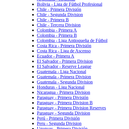
Bolivia - Liga de Fútbol Profesional
Chile - Primera División
Chile - Segunda Division
Chile - Primera B
Chile - Tercera Division
Colombia - Primera A
Colombia - Primera B
Colombia - Liga Antioqueña de Fútbol
Costa Rica - Primera División
Costa Rica - Liga de Ascenso
Ecuador - Primera A
El Salvador - Primera Division
El Salvador - Reserve League
Guatemala - Liga Nacional
Guatemala - Primera Division
Guatemala - Segunda Division
Honduras - Liga Nacional
Nicaragua - Primera Division
Paraguay - Primera División
Paraguay - Primera Division B
Paraguay - Primera Division Reserves
Paraguay - Segunda Division
Perú - Primera División
Peru - Segunda Division
Uruguay - Primera División