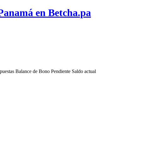
puestas
Balance de Bono Pendiente
Saldo actual