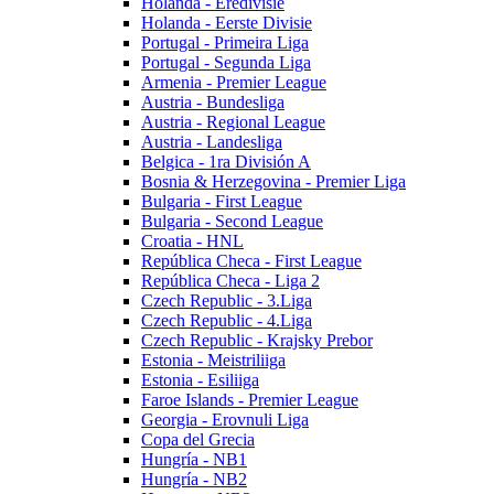
Holanda - Eredivisie
Holanda - Eerste Divisie
Portugal - Primeira Liga
Portugal - Segunda Liga
Armenia - Premier League
Austria - Bundesliga
Austria - Regional League
Austria - Landesliga
Belgica - 1ra División A
Bosnia & Herzegovina - Premier Liga
Bulgaria - First League
Bulgaria - Second League
Croatia - HNL
República Checa - First League
República Checa - Liga 2
Czech Republic - 3.Liga
Czech Republic - 4.Liga
Czech Republic - Krajsky Prebor
Estonia - Meistriliiga
Estonia - Esiliiga
Faroe Islands - Premier League
Georgia - Erovnuli Liga
Copa del Grecia
Hungría - NB1
Hungría - NB2