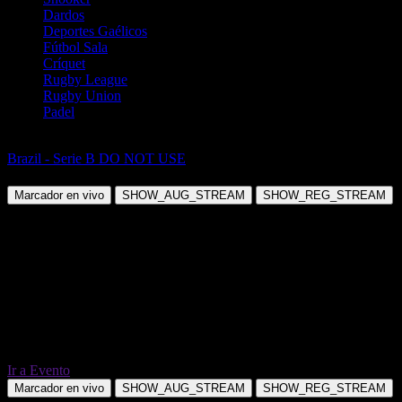
Dardos
Deportes Gaélicos
Fútbol Sala
Críquet
Rugby League
Rugby Union
Padel
Fútbol
Brazil - Serie B DO NOT USE
Operario PR vs Chapecoense SC
Marcador en vivo
SHOW_AUG_STREAM
SHOW_REG_STREAM
Ir a Evento
Marcador en vivo
SHOW_AUG_STREAM
SHOW_REG_STREAM