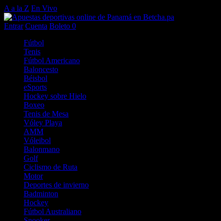
A a la Z
En Vivo
Entrar
Cuenta
Boleto
0
Fútbol
Tenis
Fútbol Americano
Baloncesto
Béisbol
eSports
Hockey sobre Hielo
Boxeo
Tenis de Mesa
Vóley Playa
AMM
Vóleibol
Balonmano
Golf
Ciclismo de Ruta
Motor
Deportes de invierno
Badminton
Hockey
Fútbol Australiano
Snooker