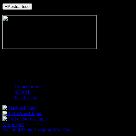
+Mostrar todo
NO_INCIDENTS
-
Gol
Tarjeta amarilla
Roja
Córner
Penalti
FKIC
Sustitución
0
-
-
-
-
-
-
0
-
-
-
-
-
-
Comentarios
SCORE
Estadísticas
Jugar
Jugar
Jugar
Más juegos
Facebook
Twitter
Instagram
YouTube