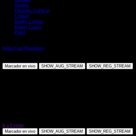
Dardos
Deportes Gaélicos
Críquet
Rugby League
Rugby Union
Padel
Tenis de Mesa
Setka Cup (Hombres)
Volodymyr Voronenkov vs Andrei
Derevyanko
Marcador en vivo
SHOW_AUG_STREAM
SHOW_REG_STREAM
Ir a Evento
Marcador en vivo
SHOW_AUG_STREAM
SHOW_REG_STREAM