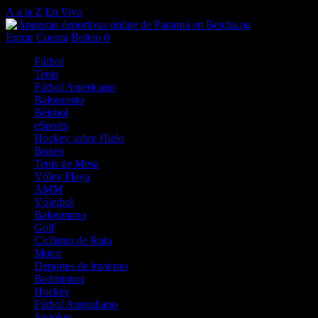
A a la Z
En Vivo
Entrar
Cuenta
Boleto
0
Fútbol
Tenis
Fútbol Americano
Baloncesto
Béisbol
eSports
Hockey sobre Hielo
Boxeo
Tenis de Mesa
Vóley Playa
AMM
Vóleibol
Balonmano
Golf
Ciclismo de Ruta
Motor
Deportes de invierno
Badminton
Hockey
Fútbol Australiano
Snooker