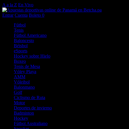
A a la Z
En Vivo
Entrar
Cuenta
Boleto
0
Fútbol
Tenis
Fútbol Americano
Baloncesto
Béisbol
eSports
Hockey sobre Hielo
Boxeo
Tenis de Mesa
Vóley Playa
AMM
Vóleibol
Balonmano
Golf
Ciclismo de Ruta
Motor
Deportes de invierno
Badminton
Hockey
Fútbol Australiano
Snooker