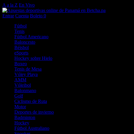
A a la Z
En Vivo
Entrar
Cuenta
Boleto
0
Fútbol
Tenis
Fútbol Americano
Baloncesto
Béisbol
eSports
Hockey sobre Hielo
Boxeo
Tenis de Mesa
Vóley Playa
AMM
Vóleibol
Balonmano
Golf
Ciclismo de Ruta
Motor
Deportes de invierno
Badminton
Hockey
Fútbol Australiano
Snooker