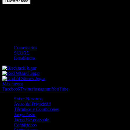
+Mostrar todo
NO_INCIDENTS
Oportunidad
-
Yardas por Avanzar
0
Yardas para Anotar
0
Comentarios
SCORE
Estadísticas
Jugar
Jugar
Jugar
Más juegos
Facebook
Twitter
Instagram
YouTube
Sobre Nosotros
Aviso de Privacidad
Términos y Condiciones
Juego Justo
Juego Responsable
Contáctenos