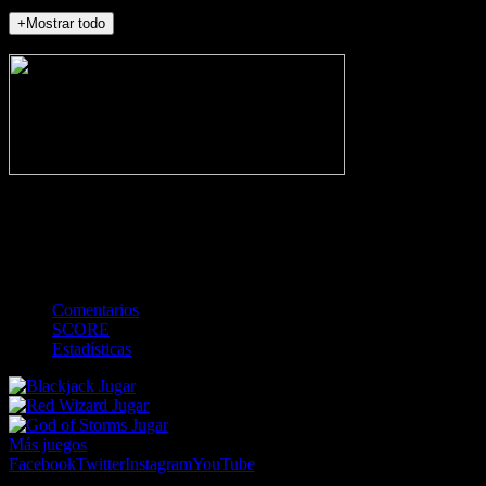
+Mostrar todo
NO_INCIDENTS
-
Gol
Tarjeta amarilla
Roja
Córner
Penalti
FKIC
Sustitución
0
-
-
-
-
-
-
0
-
-
-
-
-
-
Comentarios
SCORE
Estadísticas
Jugar
Jugar
Jugar
Más juegos
Facebook
Twitter
Instagram
YouTube