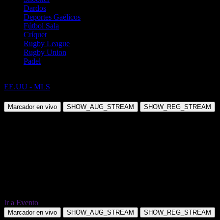
Dardos
Deportes Gaélicos
Fútbol Sala
Críquet
Rugby League
Rugby Union
Padel
Fútbol
EE.UU - MLS
Orlando City SC vs Inter Miami CF
Marcador en vivo
SHOW_AUG_STREAM
SHOW_REG_STREAM
Ir a Evento
Marcador en vivo
SHOW_AUG_STREAM
SHOW_REG_STREAM