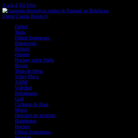
A a la Z
En Vivo
Entrar
Cuenta
Boleto
0
Fútbol
Tenis
Fútbol Americano
Baloncesto
Béisbol
eSports
Hockey sobre Hielo
Boxeo
Tenis de Mesa
Vóley Playa
AMM
Vóleibol
Balonmano
Golf
Ciclismo de Ruta
Motor
Deportes de invierno
Badminton
Hockey
Fútbol Australiano
Snooker