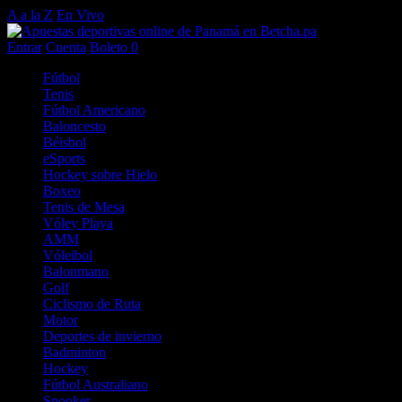
A a la Z
En Vivo
Entrar
Cuenta
Boleto
0
Fútbol
Tenis
Fútbol Americano
Baloncesto
Béisbol
eSports
Hockey sobre Hielo
Boxeo
Tenis de Mesa
Vóley Playa
AMM
Vóleibol
Balonmano
Golf
Ciclismo de Ruta
Motor
Deportes de invierno
Badminton
Hockey
Fútbol Australiano
Snooker