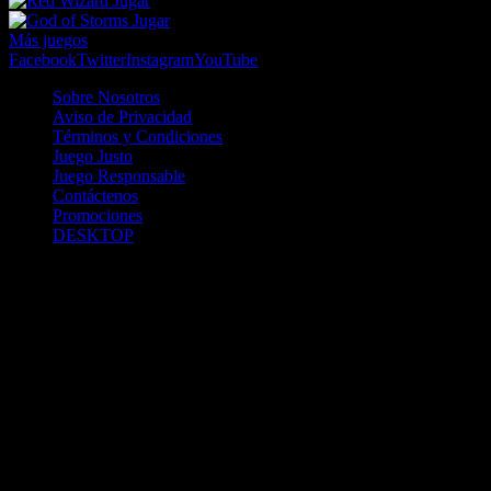
Jugar
Jugar
Más juegos
Facebook
Twitter
Instagram
YouTube
Sobre Nosotros
Aviso de Privacidad
Términos y Condiciones
Juego Justo
Juego Responsable
Contáctenos
Promociones
DESKTOP
Betcha.pa es operado por ONJOC, CORP. una compañía registrada
en la República de Panamá, autorizada y regulada por la Junta de
Control de Juegos de la Repúlblica de Panamá a través del Contrato
de Admnistración y Operación de Juegos de Suerte y Azar a través
de Internet No. JCJ-03-2020, debidamente refrendado por la
Contraloría de la República de Panamá el día 15 de junio de 2020
con oficinas en Urbanización Costa del Este, PH Plaza Real,
Oficina 403, Corregimiento de Juan Díaz, República de Panamá,
localizables al telefóno +(507) 304-8693 y correo electrónico
info@onjoc.com