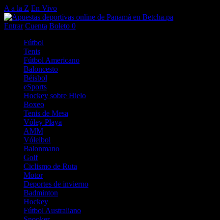
A a la Z
En Vivo
Entrar
Cuenta
Boleto
0
Fútbol
Tenis
Fútbol Americano
Baloncesto
Béisbol
eSports
Hockey sobre Hielo
Boxeo
Tenis de Mesa
Vóley Playa
AMM
Vóleibol
Balonmano
Golf
Ciclismo de Ruta
Motor
Deportes de invierno
Badminton
Hockey
Fútbol Australiano
Snooker