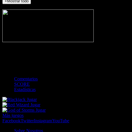
+Mostrar todo
NO_INCIDENTS
-
Gol
Tarjeta amarilla
Roja
Córner
Penalti
FKIC
Sustitución
0
-
-
-
-
-
-
0
-
-
-
-
-
-
Comentarios
SCORE
Estadísticas
Jugar
Jugar
Jugar
Más juegos
Facebook
Twitter
Instagram
YouTube
Sobre Nosotros