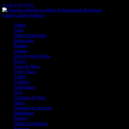
A a la Z
En Vivo
Entrar
Cuenta
Boleto
0
Fútbol
Tenis
Fútbol Americano
Baloncesto
Béisbol
eSports
Hockey sobre Hielo
Boxeo
Tenis de Mesa
Vóley Playa
AMM
Vóleibol
Balonmano
Golf
Ciclismo de Ruta
Motor
Deportes de invierno
Badminton
Hockey
Fútbol Australiano
Snooker