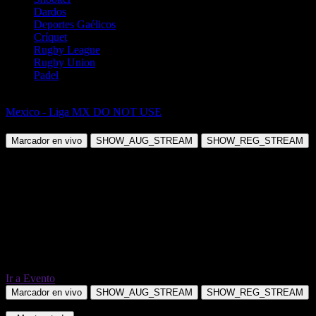
Dardos
Deportes Gaélicos
Críquet
Rugby League
Rugby Union
Padel
Fútbol
Mexico - Liga MX DO NOT USE
Atlético San Luis vs Tijuana
Marcador en vivo
SHOW_AUG_STREAM
SHOW_REG_STREAM
Ir a Evento
Marcador en vivo
SHOW_AUG_STREAM
SHOW_REG_STREAM