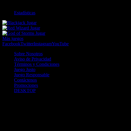
TOTAL
Estadísticas
Jugar
Jugar
Jugar
Más juegos
Facebook
Twitter
Instagram
YouTube
Sobre Nosotros
Aviso de Privacidad
Términos y Condiciones
Juego Justo
Juego Responsable
Contáctenos
Promociones
DESKTOP
Betcha.pa es operado por ONJOC, CORP. una compañía registrada
en la República de Panamá, autorizada y regulada por la Junta de
Control de Juegos de la Repúlblica de Panamá a través del Contrato
de Admnistración y Operación de Juegos de Suerte y Azar a través
de Internet No. JCJ-03-2020, debidamente refrendado por la
Contraloría de la República de Panamá el día 15 de junio de 2020