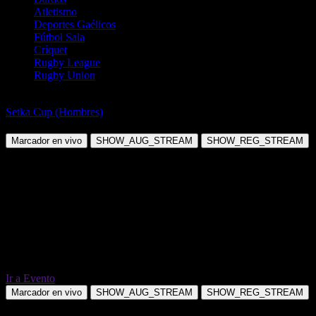
Atletismo
Deportes Gaélicos
Fútbol Sala
Críquet
Rugby League
Rugby Union
Tenis de Mesa
Setka Cup (Hombres)
Roman Tveritinov vs Oleksandr Syksa
Marcador en vivo
SHOW_AUG_STREAM
SHOW_REG_STREAM
Ir a Evento
Marcador en vivo
SHOW_AUG_STREAM
SHOW_REG_STREAM
TOTAL