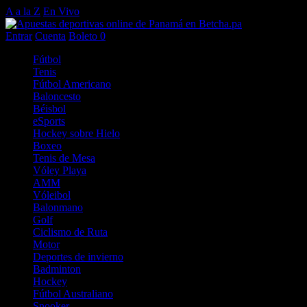
A a la Z
En Vivo
Entrar
Cuenta
Boleto
0
Fútbol
Tenis
Fútbol Americano
Baloncesto
Béisbol
eSports
Hockey sobre Hielo
Boxeo
Tenis de Mesa
Vóley Playa
AMM
Vóleibol
Balonmano
Golf
Ciclismo de Ruta
Motor
Deportes de invierno
Badminton
Hockey
Fútbol Australiano
Snooker