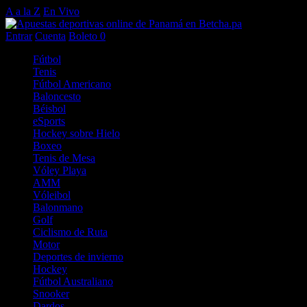
A a la Z
En Vivo
Entrar
Cuenta
Boleto
0
Fútbol
Tenis
Fútbol Americano
Baloncesto
Béisbol
eSports
Hockey sobre Hielo
Boxeo
Tenis de Mesa
Vóley Playa
AMM
Vóleibol
Balonmano
Golf
Ciclismo de Ruta
Motor
Deportes de invierno
Hockey
Fútbol Australiano
Snooker
Dardos