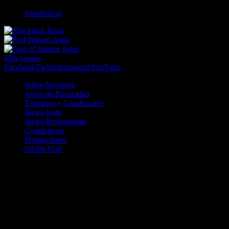
Estadísticas
Jugar
Jugar
Jugar
Más juegos
Facebook
Twitter
Instagram
YouTube
Sobre Nosotros
Aviso de Privacidad
Términos y Condiciones
Juego Justo
Juego Responsable
Contáctenos
Promociones
DESKTOP
Betcha.pa es operado por ONJOC, CORP. una compañía registrada
en la República de Panamá, autorizada y regulada por la Junta de
Control de Juegos de la Repúlblica de Panamá a través del Contrato
de Admnistración y Operación de Juegos de Suerte y Azar a través
de Internet No. JCJ-03-2020, debidamente refrendado por la
Contraloría de la República de Panamá el día 15 de junio de 2020
con oficinas en Urbanización Costa del Este, PH Plaza Real,