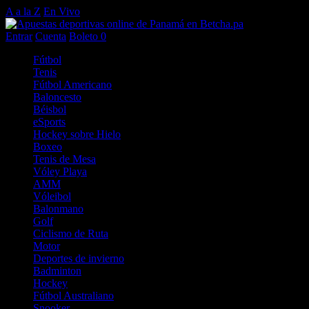
A a la Z
En Vivo
Entrar
Cuenta
Boleto
0
Fútbol
Tenis
Fútbol Americano
Baloncesto
Béisbol
eSports
Hockey sobre Hielo
Boxeo
Tenis de Mesa
Vóley Playa
AMM
Vóleibol
Balonmano
Golf
Ciclismo de Ruta
Motor
Deportes de invierno
Badminton
Hockey
Fútbol Australiano
Snooker