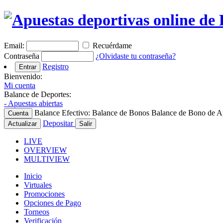
Email:
Recuérdame
Contraseña
¿Olvidaste tu contraseña?
Registro
Bienvenido:
Mi cuenta
Balance de Deportes
:
-
Apuestas abiertas
Balance Efectivo:
Balance de Bonos
Balance de Bono de A
Cuenta
Depositar
Actualizar
Salir
LIVE
OVERVIEW
MULTIVIEW
Inicio
Virtuales
Promociones
Opciones de Pago
Torneos
Verificación