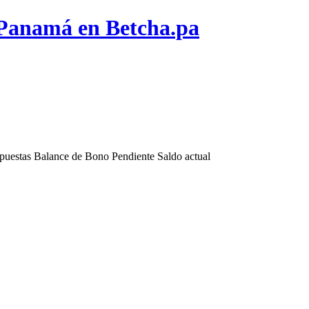
puestas
Balance de Bono Pendiente
Saldo actual