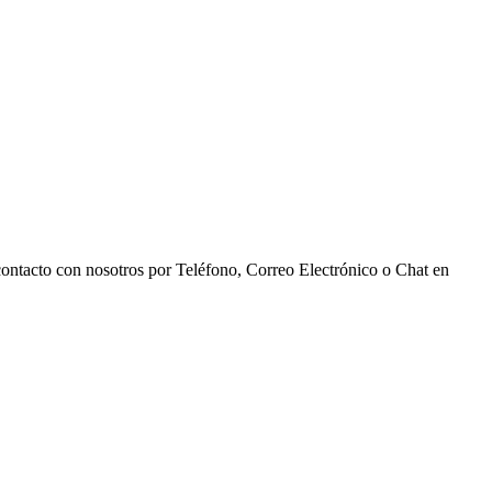
n contacto con nosotros por Teléfono, Correo Electrónico o Chat en