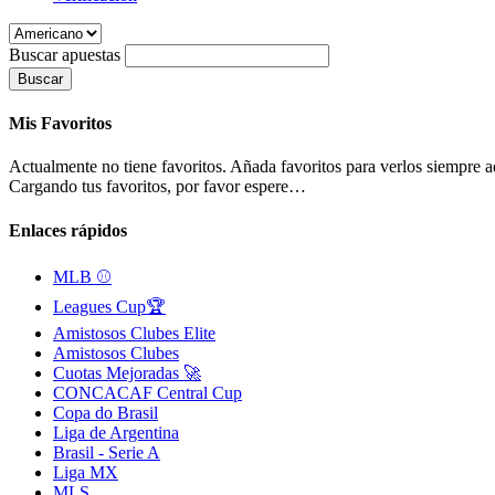
Buscar apuestas
Buscar
Mis Favoritos
Actualmente no tiene favoritos. Añada favoritos para verlos siempre a
Cargando tus favoritos, por favor espere…
Enlaces rápidos
MLB ⚾
Leagues Cup🏆
Amistosos Clubes Elite
Amistosos Clubes
Cuotas Mejoradas 🚀
CONCACAF Central Cup
Copa do Brasil
Liga de Argentina
Brasil - Serie A
Liga MX
MLS